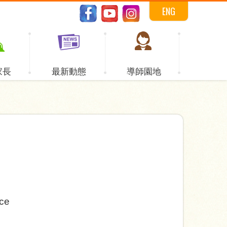
ENG
家長
最新動態
導師園地
ice