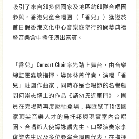
20
60
吸引了來自
多個國家及地區約
隊合唱團
參與。香港兒童合唱團（「香兒」）獲邀於
首日假香港文化中心音樂廳舉行的開幕典禮
暨音樂會中擔任演出嘉賓。
Concert Choir
「香兒」
率先踏上舞台，由音樂
總監霍嘉敏指揮、導
師
林菁伴奏，演唱「香
兒」駐團作曲家
，
同時亦是合唱節的名譽顧
問何崇志博士的作品《請勿靠近車門》。團
15
員在完場時再
度
壓
軸
登場
，
與匯聚了
個國
家頂尖音樂人才的烏托邦與現實室內合唱
團、合唱節大使譚詠麟先生、口琴演奏家李
俊樂先生以及多位參演合唱團代表，在指揮