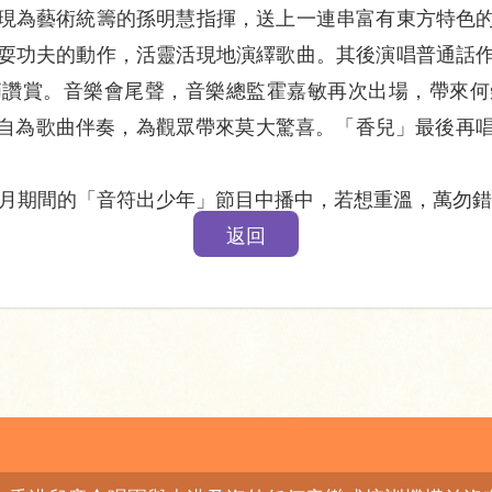
現為藝術統籌的孫明慧指揮，送上一連串富有東方特色
耍功夫的動作，活靈活現地演繹歌曲。其後演唱普通話
讚賞。音樂會尾聲，音樂總監霍嘉敏再次出場，帶來何
為歌曲伴奏，為觀眾帶來莫大驚喜。「香兒」最後再唱出
11月期間的「音符出少年」節目中播中，若想重溫，萬勿
返回