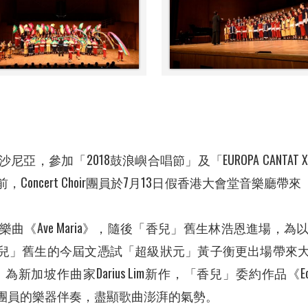
參加「2018鼓浪嶼合唱節」及「EUROPA CANTAT XX
oncert Choir團員於7月13日假香港大會堂音樂廳帶
曲《Ave Maria》，隨後「香兒」舊生林浩恩進場，
World》時，同為「香兒」舊生的今屆文憑試「超級狀元」黃子衡更
Darius Lim新作，「香兒」委約作品《Echoes of the 
配合團員的樂器伴奏，盡顯歌曲澎湃的氣勢。