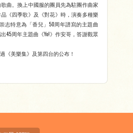
的歌曲。換上中國服的團員先為駐團作曲家
作品《四季歌》及《對花》時，演奏多種樂
崇志特意為「香兒」50周年譜寫的主題曲
45周年主題曲《Yo!》作安哥，答謝觀眾
錯過《美樂集》及第四台的公布！