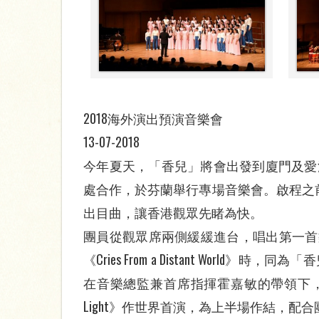
2018海外演出預演音樂會
13-07-2018
今年夏天，「香兒」將會出發到廈門及愛沙尼亞，
處合作，於芬蘭舉行專場音樂會。啟程之前，C
出目曲，讓香港觀眾先睹為快。
團員從觀眾席兩側緩緩進台，唱出第一首樂
《Cries From a Distant 
在音樂總監兼首席指揮霍嘉敏的帶領下，為新加坡作曲家
Light》作世界首演，為上半場作結，