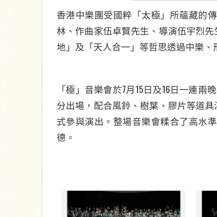
香港中樂團
受
國粹「太極」所蘊藏的
林、作曲家伍卓賢先生、導演伍宇烈先
地」
及
「天人合一」
等哲思
透過中樂、
7
1
5
1
6
「極」音樂會於
月
日及
日一連兩晚
分出場，配合風鈴、樹葉、膠片等道具
式
參與
演出。整場音樂會糅合了高水
德。