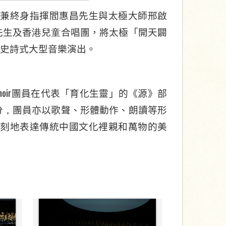
監兼終身指揮閻惠昌先生與太極大師邢啟
先生及香
港
兒
童
合唱團，將太極「開天闢
史詩
式
大型音樂
演出
。
hoir
團員在代表「育化生靈」的
《
源
》
部
分
，
團員亦以歌聲、形體動作、朗讀等形
刻地表達傳統中國文化裡親和萬物的美