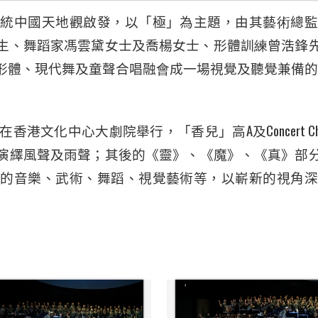
傳統中國天地觀啟發，以「極」為主題，由其藝
術
總
生、舞蹈家馮雲黛女士及喬楊女士、形體訓
練
曾浩鋒
形體、現代舞及童聲合唱融
會
成一場視覺及聽覺兼備的
A
Concert C
在香港文化中心大劇院舉行，「香兒」高
及
演繹風聲及雨聲；其後的
《
靈
》
、
《
魔
》
、
《
真
》
部
準的音樂、武術、舞蹈、視覺藝術等，以嶄新的視角深