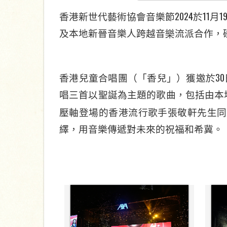
2024
11
1
香港新世代藝術協會音樂節
於
月
及本地新晉音樂人跨越音
樂
流派合作，
30
香港兒童合唱團（「香兒」）獲邀於
唱三首以聖誕為主題的歌曲，包括由本
壓軸登場的香港流行歌手張敬軒先生同
繹，用音樂傳遞對未來的祝福和希冀。