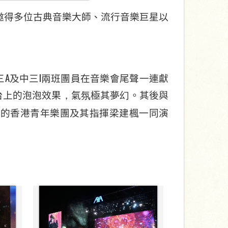
邀得多位古典音樂大師、流行音樂巨星以
A
I
三
及中三
兩班團員在音樂會尾聲一連獻
台上的泡泡效果
，
氣
氛
極其夢
幻
。其後與
會的香港青年樂團及其指揮梁建楓一同演