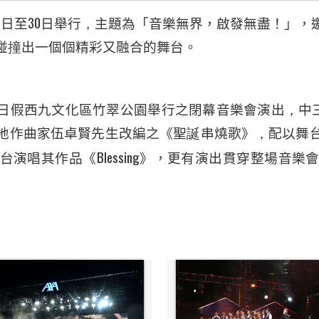
9
30
日至
日舉行
，
主題為「音樂無界，啟發無盡！」，
碰
撞
出一個個精彩又融合的舞台。
日假西九文化區竹翠公園舉行之閉幕音樂會演出
，
中
地作曲家伍卓賢先生改編之《聖
誕
串燒歌》
，
配以舞
Blessing
台演唱其作品《
》，更有演出貫穿整場音樂