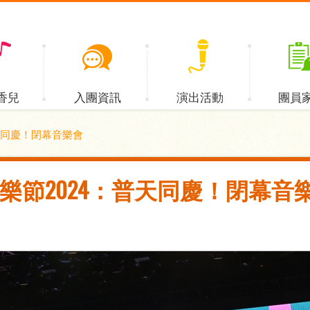
香兒
入團資訊
演出活動
團員
天同慶！閉幕音樂會
樂節2024：普天同慶！閉幕音