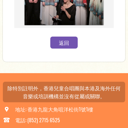
返回
除特別註明外，香港兒童合唱團與本港及海外任何
音樂或培訓機構並沒有從屬或關聯。
地址: 香港九龍大角咀洋松街1號1樓
電話: (852) 2715 6525