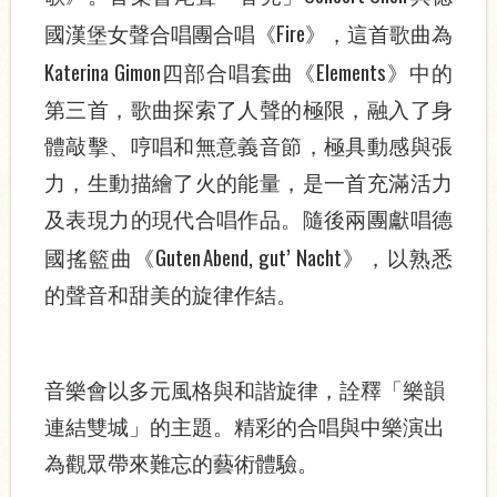
Fire
國漢堡女聲合唱團合唱《
》，這首歌曲為
Katerina Gimon
Elements
四部合唱套曲《
》中的
第三首，歌曲探索了人聲的極限，融入了身
體敲擊、哼唱和無意義音節，極具動感與張
力，生動描繪了火的能量，是一首充滿活力
及表現力的現代合唱作品。隨後兩團獻唱德
Guten Abend, gut’ Nacht
國搖籃曲《
》，以熟悉
的聲音和甜美的旋律作結。
音樂會以多元風格與和諧旋律，詮釋「樂韻
連結雙城」的主題。精彩的合唱與中樂演出
為觀眾帶來難忘的藝術體驗。