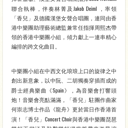
Jakob Deiml
聯合執棒，伴奏林菁及
，率領
「香兒」及德國漢堡女聲合唱團，連同由香
港中樂團助理藝術總監兼常任指揮周熙杰帶
領的香港中樂團小組，傾力獻上一連串精心
編排的跨文化曲目。
中樂團小組在中西文化琅琅上口的旋律之中
創出新意象，以中阮、二胡獨奏穿插而成的
Spain
爵士經典樂曲《
》，為音樂會打響頭
炮！音樂會亮點滿滿，「香兒」駐團作曲家
何崇志博士作品《龍舟》更於當日作香港首
Concert Choir
演！「香兒」
與香港中樂團琵琶