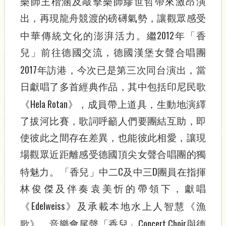
樂師王楷涵及敲擊樂師繆世哲帶來激昂演
出，再現龍舟競渡的磅礡氣勢，讓觀眾感受
2012
中華傳統文化的澎湃活力。繼
年「香
兒」前往德國交流，德國漢堡女聲合唱團
2017
年訪港，今次已是第三次同台演出，當
日獻唱了多首經典作品，其中包括印尼民歌
Hela Rotan
《
》，成員帶上道具，生動地演繹
了拔河比賽，歌詞呼籲人們要團結互助，即
使彼此之間存在差異，也能彼此相愛，讓現
場觀眾近距離感受德國頂尖女聲合唱團的獨
C
D
特魅力。
「香兒」中二
及中三
團員在指揮
林俊傑及伴奏袁美忻的帶領下，獻唱
Edelweiss
《
》及承載本地水上人智慧《漁
Concert Choir
歌》。音樂會尾聲「香兒」
與德