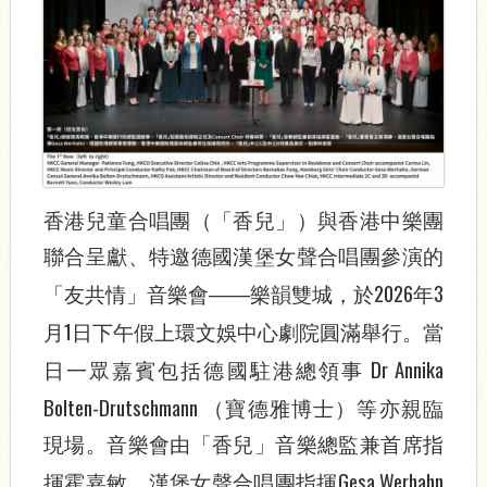
香港兒童合唱團（「香兒」）與香港中樂團
聯合呈獻、特邀德國漢堡女聲合唱團參演的
2026
3
「友共情」音樂會——樂韻雙城，於
年
1
月
日下午假上環文娛中心劇院圓滿舉行。當
Dr Annika
日一眾嘉賓包括德國駐港總領事
Bolten-Drutschmann
（寶德雅博士）等亦親臨
現場。音樂會由「香兒」音樂總監兼首席指
Gesa Werhahn
揮霍嘉敏、漢堡女聲合唱團指揮