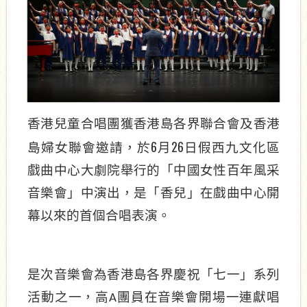
香港兒童合唱團獲香港島各界聯合會及香港
6
26
島婦女聯會邀請，於
月
日假西九文化區
戲曲中心大劇院舉行的「中國女性百年風采
音樂會」中演出，是「香兒」在戲曲中心開
幕以來的首個合唱表演。
是次音樂會為香港島各界慶祝「七一」系列
活動之一，高
團員在音樂會開場一連獻唱
A