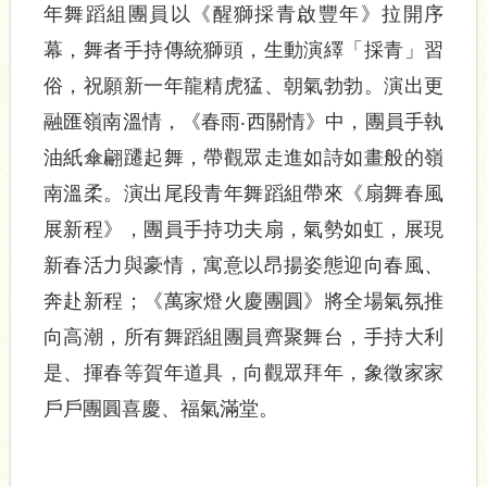
年舞蹈組團員以《醒獅採青啟豐年》拉開序
幕，舞者手持傳統獅頭，生動演繹「採青」習
俗，祝願新一年龍精虎猛、朝氣勃勃。演出更
融匯嶺南溫情，《春雨‧西關情》中，團員手執
油紙傘翩躚起舞，帶觀眾走進如詩如畫般的嶺
南溫柔。演出尾段青年舞蹈組帶來《扇舞春風
展新程》，團員手持功夫扇，氣勢如虹，展現
新春活力與豪情，寓意以昂揚姿態迎向春風、
奔赴新程；《萬家燈火慶團圓》將全場氣氛推
向高潮，所有舞蹈組團員齊聚舞台，手持大利
是、揮春等賀年道具，向觀眾拜年，象徵家家
戶戶團圓喜慶、福氣滿堂。