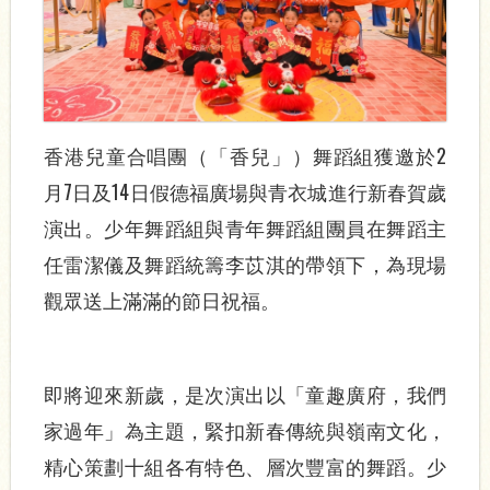
香港兒童合唱團（「香兒」）舞蹈組獲邀於2
月7日及14日假德福廣場與青衣城進行新春賀歲
演出。少年舞蹈組與青年舞蹈組團員在舞蹈主
任雷潔儀及舞蹈統籌李苡淇的帶領下，為現場
觀眾送上滿滿的節日祝福。
即將迎來新歲，是次演出以「童趣廣府，我們
家過年」為主題，緊扣新春傳統與嶺南文化，
精心策劃十組各有特色、層次豐富的舞蹈。少