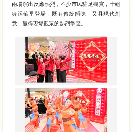
兩場演出反應熱烈，不少市民駐足觀賞，十組
舞蹈輪番登場，既有傳統韻味，又具現代創
意，贏得現場觀眾的熱烈掌聲。