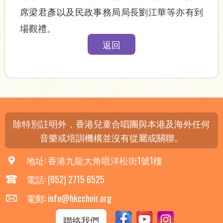
席梁君彥以及民政事務局局長劉江華等亦有到
場觀禮。
返回
除特別註明外，香港兒童合唱團與本港及海外任何
音樂或培訓機構並沒有從屬或關聯。
地址: 香港九龍大角咀洋松街1號1樓
電話: (852) 2715 6525
電郵: info@hkcchoir.org
聯絡我們