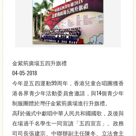
金紫荊廣場五四升旗禮
04-05-2018
今年是五四運動99周年，香港兒童合唱團獲香
港各界青少年活動委員會邀請，與14個青少年
制服團體於灣仔金紫荊廣場進行升旗禮。
高F於儀式中獻唱中華人民共和國國歌，及後與
在場過千名學生一同宣讀「五四宣言」。政務
司司長張建宗、中聯辦副主任陳冬、立法會主